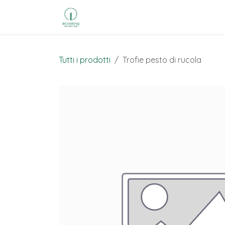
Passa al contenuto
Chi siamo
I nostri store
I
Tutti i prodotti
Trofie pesto di rucola