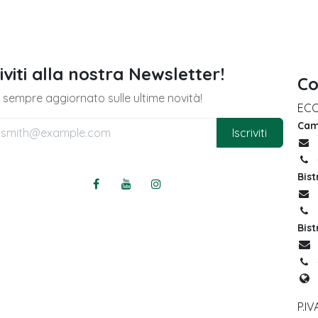
riviti alla nostra Newsletter!
Co
 sempre aggiornato sulle ultime novità!
ECO
Camp
Iscriviti
Bist
Bist
P.I