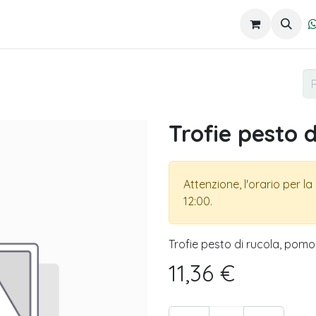
 Catering
Take away
Eventi
Lavora con noi
Trofie pesto d
Attenzione, l'orario per l
12:00.
Trofie pesto di rucola, pomod
11,36
€