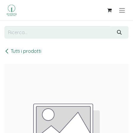
Passa al contenuto
Tutti i prodotti