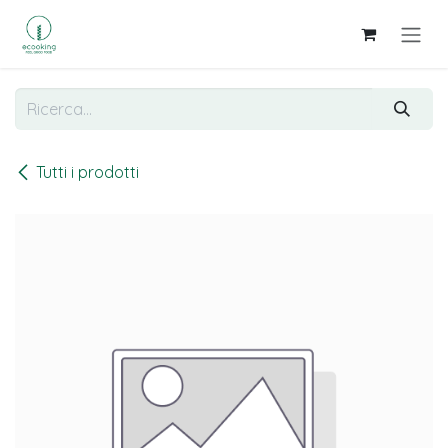
Passa al contenuto
Tutti i prodotti